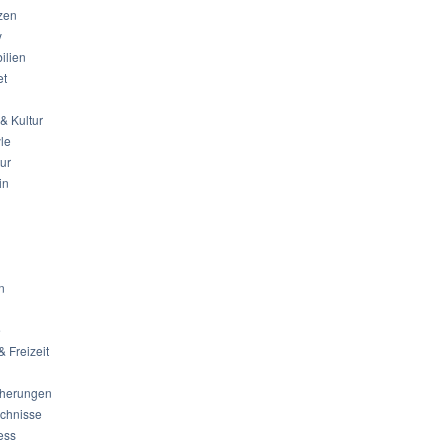
zen
y
ilien
et
& Kultur
yle
tur
in
n
e
& Freizeit
cherungen
ichnisse
ess