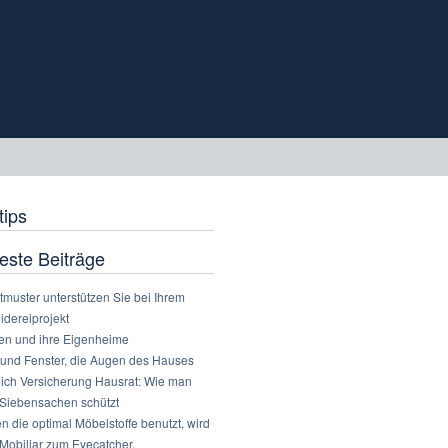
tips
este Beiträge
tmuster unterstützen Sie bei Ihrem
idereiprojekt
ren und ihre Eigenheime
 und Fenster, die Augen des Hauses
eich Versicherung Hausrat: Wie man
 Siebensachen schützt
 die optimal Möbelstoffe benutzt, wird
Mobiliar zum Eyecatcher.