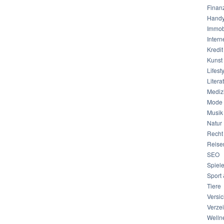
Finan
Hand
Immob
Intern
Kredit
Kunst 
Lifest
Litera
Mediz
Mode
Musik
Natur
Recht
Reise
SEO
Spiel
Sport 
Tiere
Versi
Verze
Welln