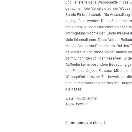
und
Fenster
eigene Webprojekte in das L
betrachten. Die Menüliste auf der Webseite
Sparte Einbruchschutz. Die Anschaffung ist 
nachgerüstet werden. Diese Sicherheitss
regulieren. Mit dem Nachrüsten dieses Zu
Wohngefühl. Möchte der Kunde
weitere i
viele Informationen. Diese Vorbau Rollad
Menge Schutz vor Einbrechern. Bei den T
hat die Kälte und Nässe keine Chance m
beim Eindringen von der massiven Tür ge
Außentür keine besondere Bedeutung gesc
und Fenster für jede Fassade. Mit diesen
Wohngefühl. In kurzer Zeit beweist es, di
und Fenster werden drastisch die Energi
die Kasse.
Erstellt durch admin
Tags:
Fenster
Comments are closed.