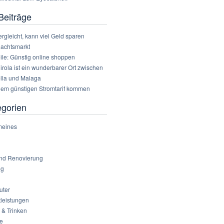
Beiträge
rgleicht, kann viel Geld sparen
achtsmarkt
ile: Günstig online shoppen
rola ist ein wunderbarer Ort zwischen
lla und Malaga
nem günstigen Stromtarif kommen
egorien
meines
nd Renovierung
ng
ter
tleistungen
 & Trinken
ie