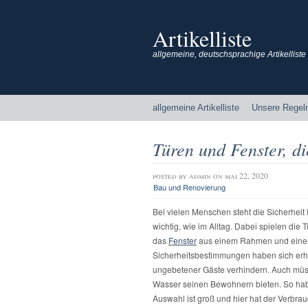
Artikelliste
allgemeine, deutschsprachige Artikelliste
allgemeine Artikelliste
Unsere Regel
Türen und Fenster, d
posted by
admin
on mai 22, 2020
Bau und Renovierung
Bei vielen Menschen steht die Sicherhei
wichtig, wie im Alltag. Dabei spielen die
das
Fenster
aus einem Rahmen und einer 
Sicherheitsbestimmungen haben sich erh
ungebetener Gäste verhindern. Auch mü
Wasser seinen Bewohnern bieten. So habe
Auswahl ist groß und hier hat der Verbrau