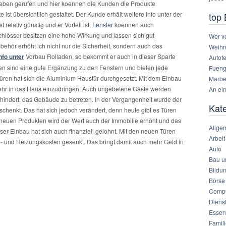
eben gerufen und hier koennen die Kunden die Produkte
 ist übersichtlich gestaltet. Der Kunde erhält weitere info unter der
top 
relativ günstig und er Vorteil ist,
Fenster
koennen auch
chlösser besitzen eine hohe Wirkung und lassen sich gut
Wer ve
behör erhöht ich nicht nur die Sicherheit, sondern auch das
Weihn
nfo unter
Vorbau Rolladen, so bekommt er auch in dieser Sparte
Autote
en sind eine gute Ergänzung zu den Fenstern und bieten jede
Fuengi
üren hat sich die Aluminium Haustür durchgesetzt. Mit dem Einbau
Marbe
ehr in das Haus einzudringen. Auch ungebetene Gäste werden
An ei
hindert, das Gebäude zu betreten. In der Vergangenheit wurde der
Kat
henkt. Das hat sich jedoch verändert, denn heute gibt es Türen
 neuen Produkten wird der Wert auch der Immobilie erhöht und das
Allge
eser Einbau hat sich auch finanziell gelohnt. Mit den neuen Türen
Arbeit
e- und Heizungskosten gesenkt. Das bringt damit auch mehr Geld in
Auto
Bau u
Bildu
Börse
Compu
Diens
Essen
Famil