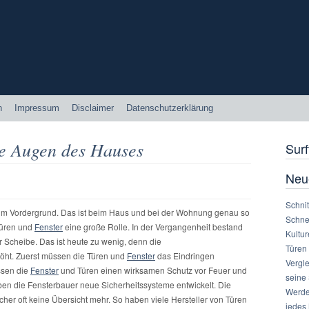
n
Impressum
Disclaimer
Datenschutzerklärung
ie Augen des Hauses
Surf
Neu
Schnit
t im Vordergrund. Das ist beim Haus und bei der Wohnung genau so
Schne
 Türen und
Fenster
eine große Rolle. In der Vergangenheit bestand
Kultu
Scheibe. Das ist heute zu wenig, denn die
Türen
öht. Zuerst müssen die Türen und
Fenster
das Eindringen
Vergl
ssen die
Fenster
und Türen einen wirksamen Schutz vor Feuer und
seine
n die Fensterbauer neue Sicherheitssysteme entwickelt. Die
Werden
cher oft keine Übersicht mehr. So haben viele Hersteller von Türen
jedes 